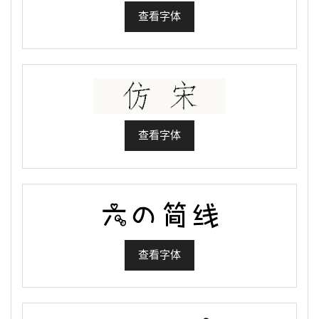
查看字体
查看字体
查看字体