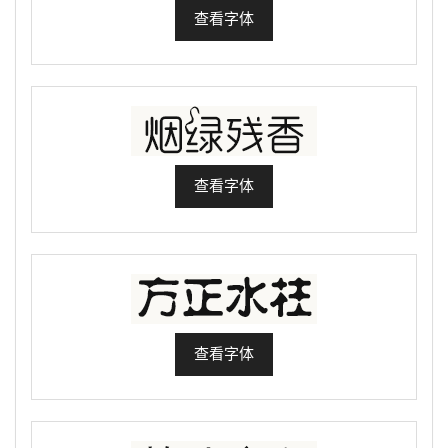
查看字体
查看字体
查看字体