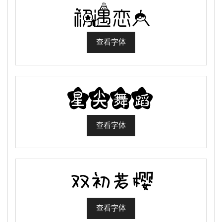
查看字体
查看字体
查看字体