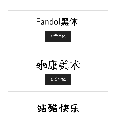
查看字体
查看字体