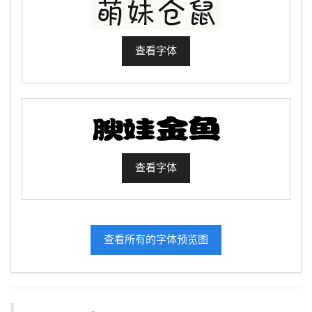
查看字体
查看字体
查看所有的字体预览图