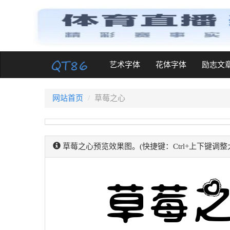
(current)
艺术字体
花体字体
励志文
网站首页
草莓之心
草莓之心预览效果图。(快捷键：Ctrl+上下键调整