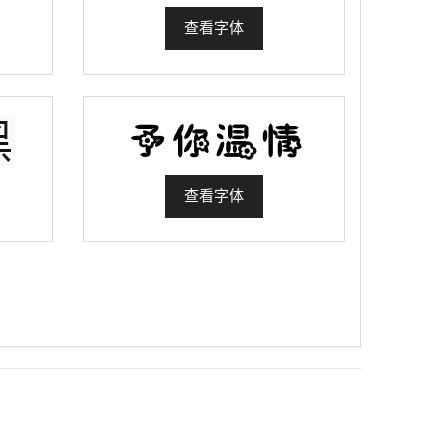
查看字体
查看字体