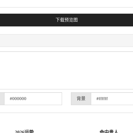
下载预览图
背景
2026运势
命中贵人