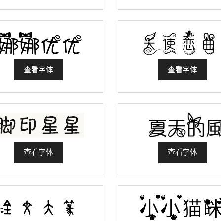
查看字体
查看字体
查看字体
查看字体