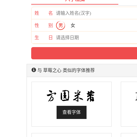
姓 名
性 别
男
女
生 日
与 草莓之心 类似的字体推荐
查看字体