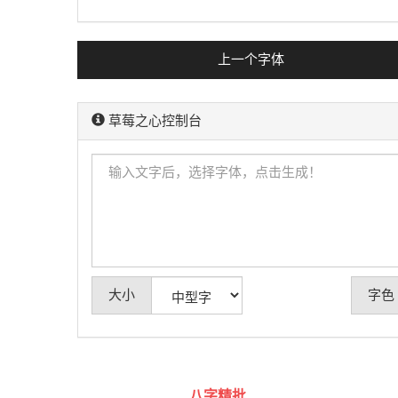
上一个字体
草莓之心控制台
大小
字色
八字精批