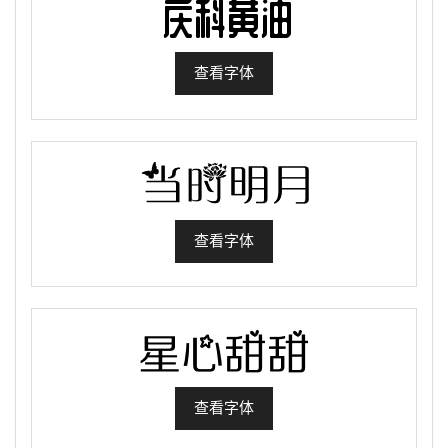
查看字体
查看字体
查看字体