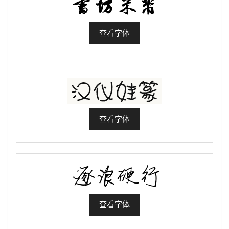
查看字体
查看字体
查看字体