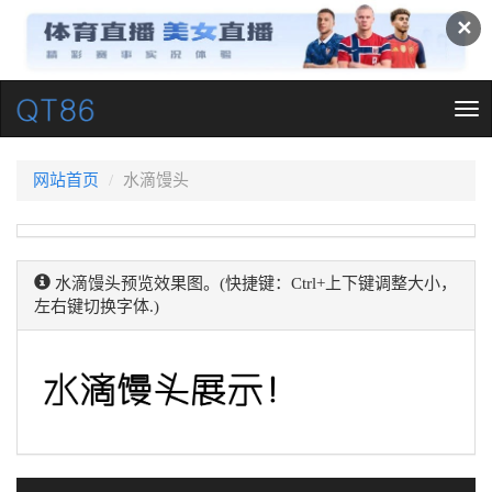
✕
Tog
nav
网站首页
水滴馒头
水滴馒头预览效果图。(快捷键：Ctrl+上下键调整大小，
左右键切换字体.)