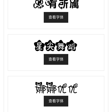
查看字体
查看字体
查看字体