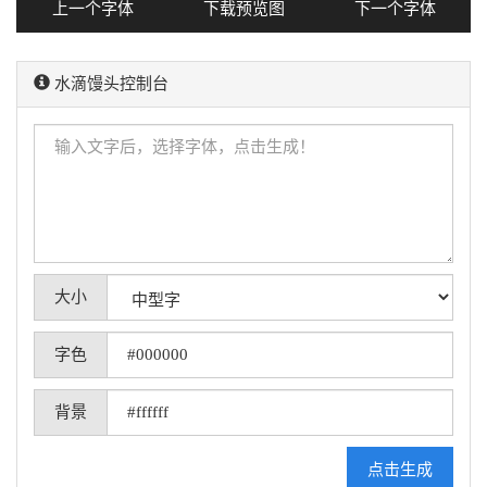
上一个字体
下载预览图
下一个字体
水滴馒头控制台
大小
字色
背景
点击生成