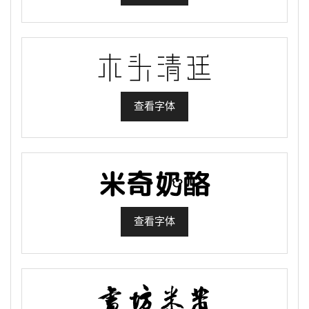
查看字体
查看字体