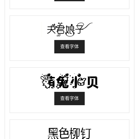
查看字体
查看字体