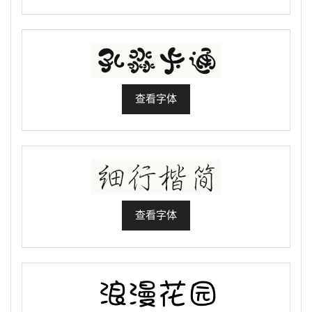
查看字体
查看字体