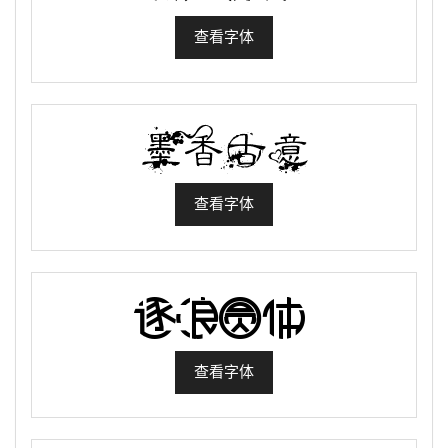
查看字体
查看字体
查看字体