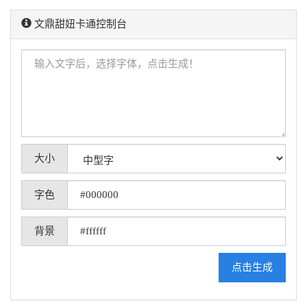
文鼎甜妞卡通控制台
大小
字色
背景
点击生成