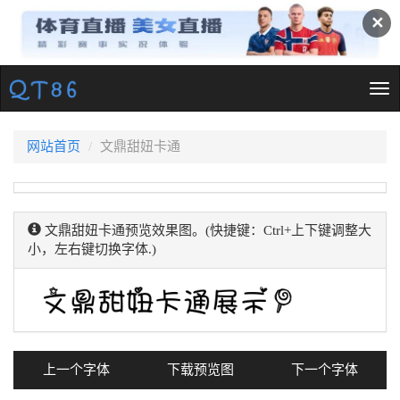
✕
Tog
nav
网站首页
文鼎甜妞卡通
文鼎甜妞卡通预览效果图。(快捷键：Ctrl+上下键调整大
小，左右键切换字体.)
上一个字体
下载预览图
下一个字体