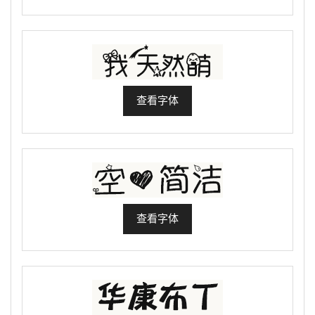
查看字体
查看字体