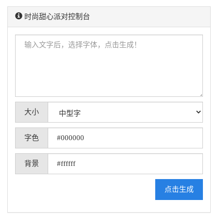
时尚甜心派对控制台
大小
字色
背景
点击生成