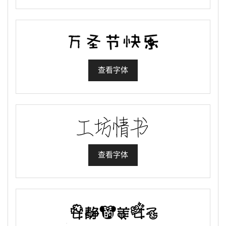
查看字体
查看字体