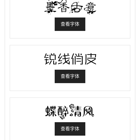
查看字体
查看字体
查看字体