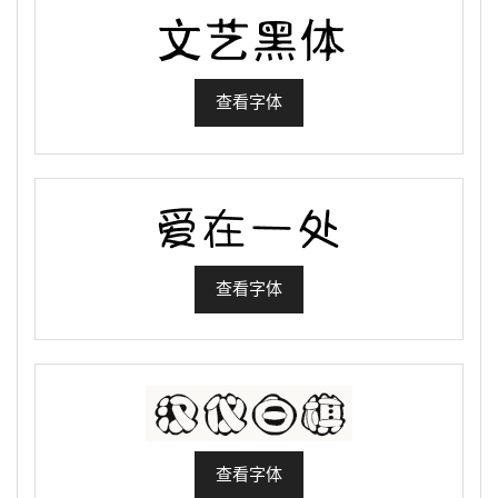
查看字体
查看字体
查看字体