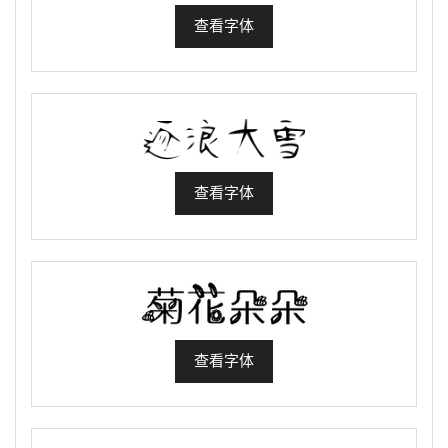
查看字体
查看字体
查看字体