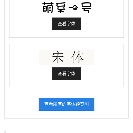
查看字体
查看字体
查看所有的字体预览图