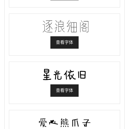
查看字体
查看字体