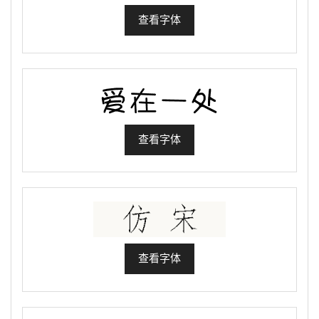
查看字体
查看字体
查看字体