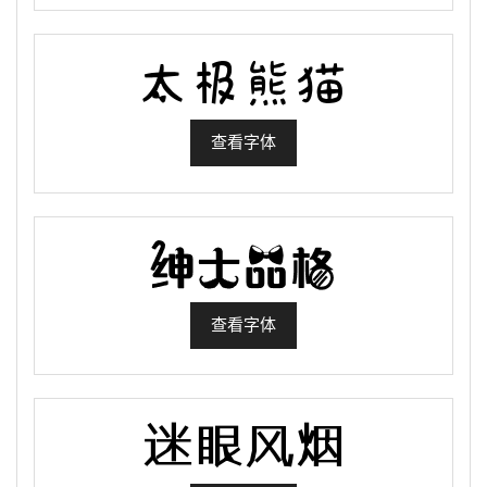
查看字体
查看字体