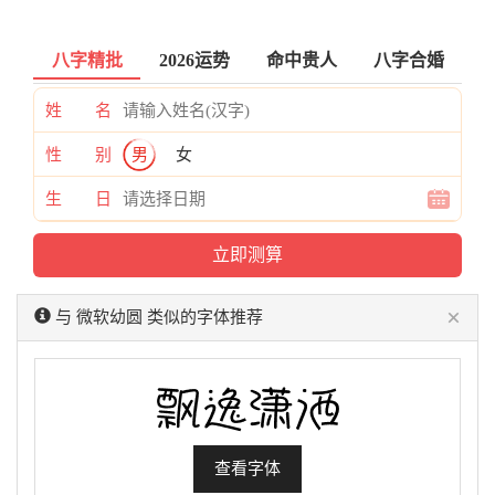
八字精批
2026运势
命中贵人
八字合婚
姓 名
性 别
男
女
生 日
×
与 微软幼圆 类似的字体推荐
查看字体