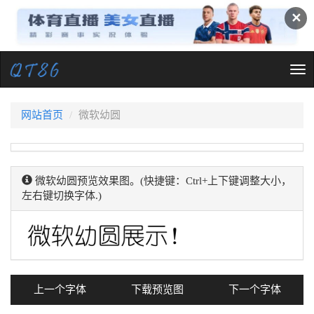
✕
Tog
nav
网站首页
微软幼圆
微软幼圆预览效果图。(快捷键：Ctrl+上下键调整大小，
左右键切换字体.)
上一个字体
下载预览图
下一个字体