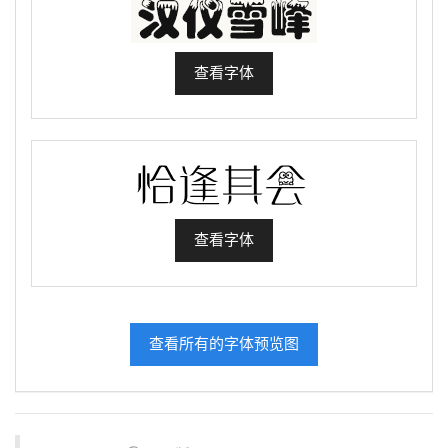
查看字体
查看字体
查看所有的字体预览图