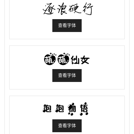
查看字体
查看字体
查看字体