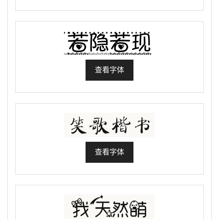
查看字体
查看字体