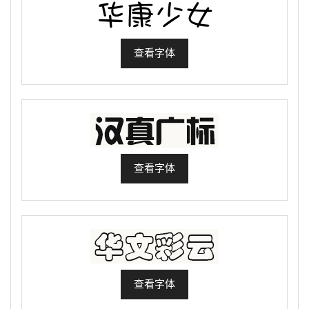
查看字体
查看字体
查看字体